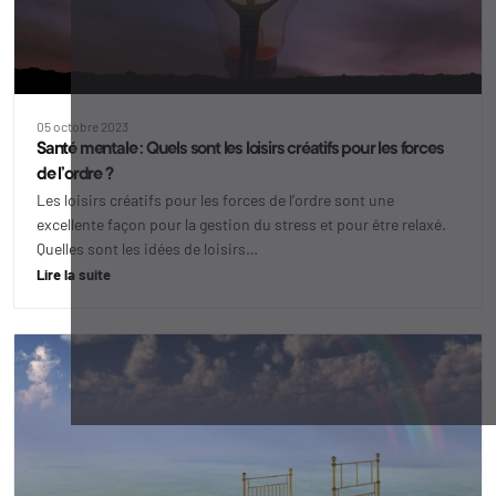
05 octobre 2023
Santé mentale : Quels sont les loisirs créatifs pour les forces
de l’ordre ?
Les loisirs créatifs pour les forces de l’ordre sont une
excellente façon pour la gestion du stress et pour être relaxé.
Quelles sont les idées de loisirs…
Lire la suite