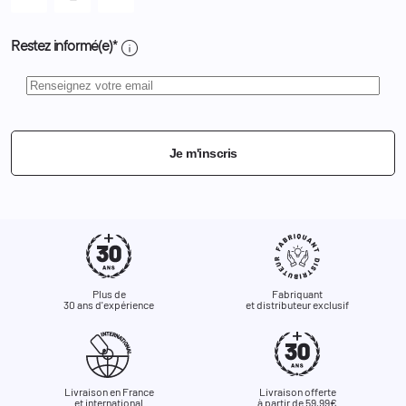
info
Restez informé(e)*
Je m'inscris
Plus de
Fabriquant
30 ans d'expérience
et distributeur exclusif
Livraison en France
Livraison offerte
et international
à partir de 59,99€